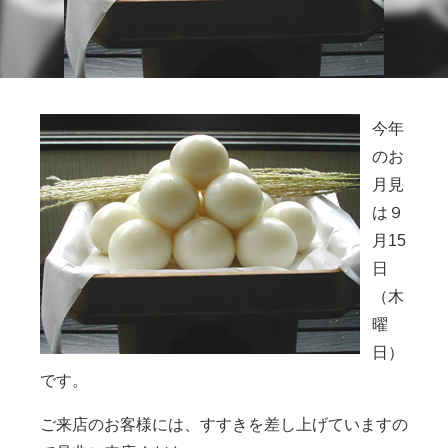
今年
のお
月見
は９
月15
日
（木
曜
日）
です。
ご来店のお客様には、すすきを差し上げていますの