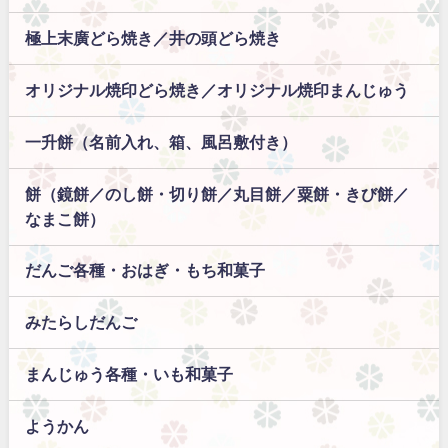
極上末廣どら焼き／井の頭どら焼き
オリジナル焼印どら焼き／オリジナル焼印まんじゅう
一升餅（名前入れ、箱、風呂敷付き）
餅（鏡餅／のし餅・切り餅／丸目餅／粟餅・きび餅／
なまこ餅）
だんご各種・おはぎ・もち和菓子
みたらしだんご
まんじゅう各種・いも和菓子
ようかん