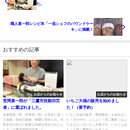
た。
職人喜一郎レシピ本「一流シェフのパウンドケー
キ」に掲載！
おすすめの記事
お店からのお知らせ
お店からのお知らせ
笠岡喜一郎が「三鷹市技能功労
いちご大福の販売を始めまし
者」に選ばれました。
た！（要予約）
末廣屋喜一郎（笠岡喜一郎）が長年に渡っ
いちご大福の販売（季節限定）を始めまし
て技能・技術の鍛錬、研鑽に努められ、市
た！やわやわ・ぷくぷく！羽二重餅（はぶ
民生活の向上に顕著な功績を収められたと
たえもち）のいちご大福です。いちごとあ
して「三鷹市技能功労者」に...
んこと羽二重餅のハーモニー...