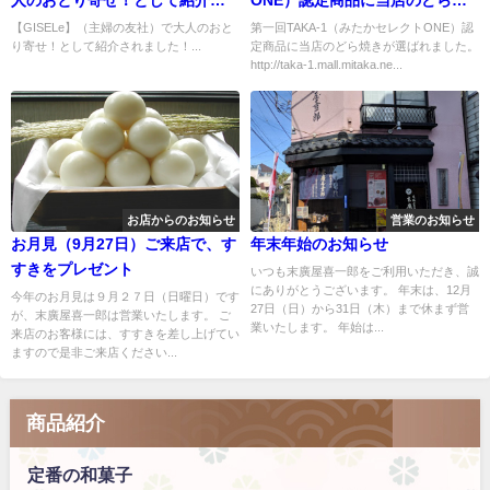
れました！
きが選ばれました。
【GISELe】（主婦の友社）で大人のおと
第一回TAKA-1（みたかセレクトONE）認
り寄せ！として紹介されました！...
定商品に当店のどら焼きが選ばれました。
http://taka-1.mall.mitaka.ne...
お店からのお知らせ
営業のお知らせ
お月見（9月27日）ご来店で、す
年末年始のお知らせ
すきをプレゼント
いつも末廣屋喜一郎をご利用いただき、誠
にありがとうございます。 年末は、12月
今年のお月見は９月２７日（日曜日）です
27日（日）から31日（木）まで休まず営
が、末廣屋喜一郎は営業いたします。 ご
業いたします。 年始は...
来店のお客様には、すすきを差し上げてい
ますので是非ご来店ください...
商品紹介
定番の和菓子