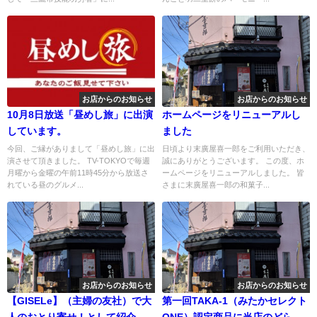
お店からのお知らせ
お店からのお知らせ
10月8日放送「昼めし旅」に出演
ホームページをリニューアルし
しています。
ました
今回、ご縁がありまして「昼めし旅」に出
日頃より末廣屋喜一郎をご利用いただき、
演させて頂きました。 TV-TOKYOで毎週
誠にありがとうございます。 この度、ホ
月曜から金曜の午前11時45分から放送さ
ームページをリニューアルしました。 皆
れている昼のグルメ...
さまに末廣屋喜一郎の和菓子...
お店からのお知らせ
お店からのお知らせ
【GISELe】（主婦の友社）で大
第一回TAKA-1（みたかセレクト
人のおとり寄せ！として紹介さ
ONE）認定商品に当店のどら焼